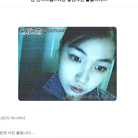
사딘이 아니여서
면 사딘 올림니다.....