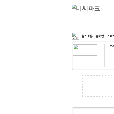
커뮤니티
속도패치
자