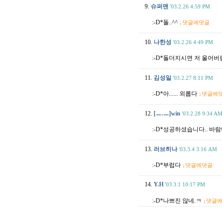
9.
슈퍼맨
'03.2.26 4:59 PM
:-D*돌..^^
↓댓글에댓글
10.
나한성
'03.2.26 4:49 PM
:-D*돌더지시면 저 울어버림
11.
김성일
'03.2.27 8:11 PM
:-D*아...... 외롭다
↓댓글에
12.
[ㅡ.ㅡ]win
'03.2.28 9:34 A
:-D*성공하셨습니다.. 바
13.
러브히나
'03.3.4 3:16 AM
:-D*부럽다
↓댓글에댓글
14.
Y.H
'03.3.1 10:17 PM
:-D*나쁘진 않네.ㅋ
↓댓글