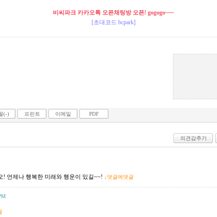
비씨파크 카카오톡 오픈채팅방 오픈! gogogo~~~
[초대코드 bcpark]
(-)
프린트
이메일
PDF
의견감추기
오! 언제나 행복한 미래와 행운이 있길~~!
↓댓글에댓글
 PM
글