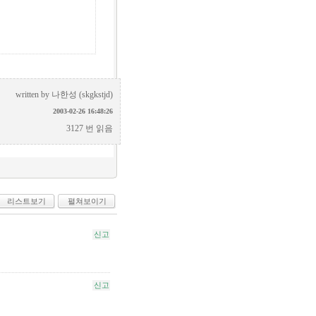
written by
나한성 (skgkstjd)
2003-02-26 16:48:26
3127 번 읽음
리스트보기
펼쳐보이기
신고
신고