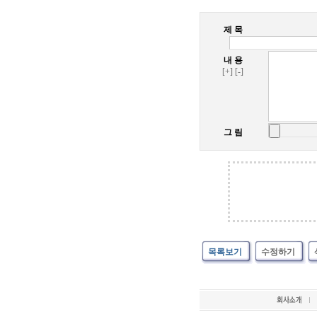
제 목
내 용
[+]
[-]
그 림
목록보기
수정하기