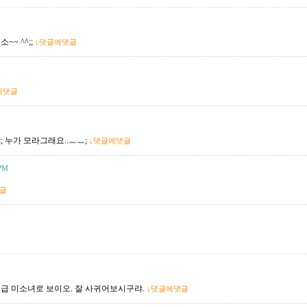
~~ ^^;;
↓댓글에댓글
에댓글
;; 누가 모라그래요..ㅡㅡ;
↓댓글에댓글
 PM
글
초특급 미소녀로 보이오. 잘 사귀어보시구랴.
↓댓글에댓글