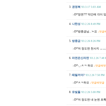
3.
권영복
'03.3.17 5:03 AM
:-D*정면??? 약간에 각이 있소
4.
나한성
'03.2.26 8:49 PM
:-D*방종금님...ㄳ요
↓댓글
5.
방종금
'03.2.26 8:26 PM
:-D*저 정도면 천사지 ㅡㅡ
6.
라면은신라면
'03.2.26 7:48
:-D*-_-ㅊㅋ 하오
↓댓글에댓
7.
때릴꺼야?
'03.2.26 7:50 PM
:-D*ㅊㅋ하오
↓댓글에댓글
8.
유빛돌
'03.2.26 5:00 PM
:-D*저 정도면 내 눈엔 