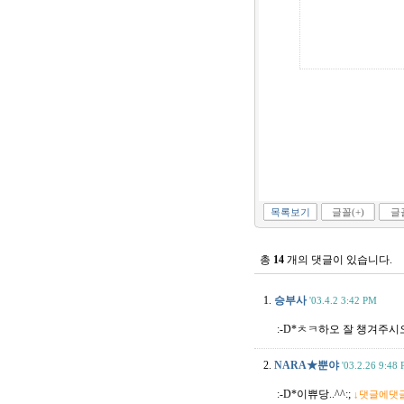
목록보기
글꼴(+)
글꼴
총
14
개의 댓글이 있습니다.
1.
승부사
'03.4.2 3:42 PM
:-D*ㅊㅋ하오 잘 챙겨주시
2.
NARA★뿐야
'03.2.26 9:48
:-D*이쀼당..^^:;
↓댓글에댓