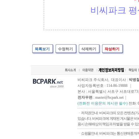
비씨파크 평
목록보기
수정하기
삭제하기
작성하기
비씨파크 주식회사, 대표이사 :
박병
사업자등록번호 : 114-86-19888 |
since 2000
본사 : 서울특별시 서초구 서초대로73길, 
전자우편
: master@bcpark.net |
(전화전 이용문의 게시판 필수)
전화:
ㆍ저작권안내 : 비씨파크의 모든 컨텐츠(기
있습니다. 비씨파크에 게재된 게시물은 비씨
용시 손해배상의 책임과 처벌을 받을 수 있으
ㆍ쇼핑몰안내 : 비씨파크는 통신판매중개자로