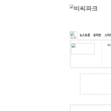
커뮤니티
속도패치
자