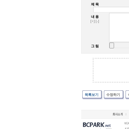
제 목
내 용
[+]
[-]
그 림
목록보기
수정하기
비
사업