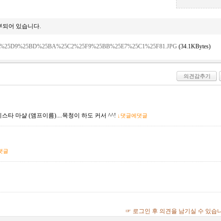
부되어 있습니다.
%25D9%25BD%25BA%25C2%25F9%25BB%25E7%25C1%25F81.JPG
(34.1KBytes)
의견감추기
미스타 마샬 (앰프이름)....목청이 하도 커서 ^^!
↓댓글에댓글
댓글
☞ 로그인 후 의견을 남기실 수 있습