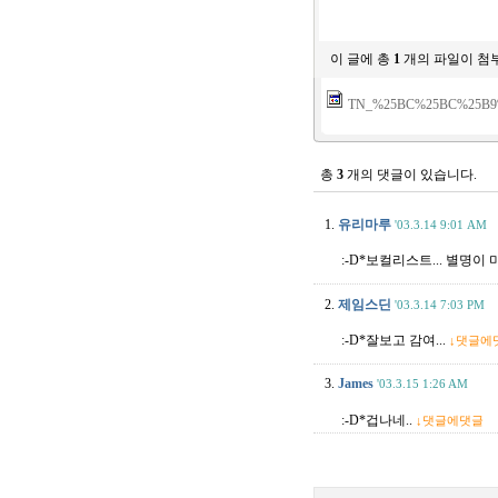
이 글에 총
1
개의 파일이 첨
TN_%25BC%25BC%25B9
총
3
개의 댓글이 있습니다.
1.
유리마루
'03.3.14 9:01 AM
:-D*보컬리스트... 별명이 
2.
제임스딘
'03.3.14 7:03 PM
:-D*잘보고 감여...
↓댓글에
3.
James
'03.3.15 1:26 AM
:-D*겁나네..
↓댓글에댓글