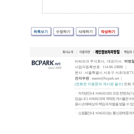
목록보기
수정하기
삭제하기
작성하기
비씨파크 주식회사, 대표이사 :
박병
사업자등록번호 : 114-86-19888 |
since 2000
본사 : 서울특별시 서초구 서초대로73길, 
전자우편
: master@bcpark.net |
(전화전 이용문의 게시판 필수)
전화:
ㆍ저작권안내 : 비씨파크의 모든 컨텐츠(기
있습니다. 비씨파크에 게재된 게시물은 비씨
용시 손해배상의 책임과 처벌을 받을 수 있으
ㆍ쇼핑몰안내 : 비씨파크는 통신판매중개자로