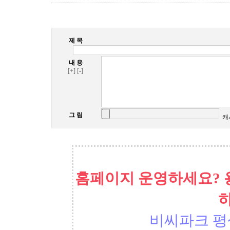
제 목
내 용
[+]
[-]
그 림
캐
홈페이지 운영하세요? 
비씨파크 평