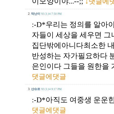
이모양이야...--;;
↓댓글에
2.
막난이
'03.3.14 7:50 PM
:-D*우리는 정의를 알
자들이 세상을 세우면 그
집단밖에아니다최소한 내
반성하는 자가필요하다 
은인이다 그들을 원한을
댓글에댓글
3.
샨슈르
'03.3.14 9:17 PM
:-D*아직도 여중생 운운한단
댓글에댓글