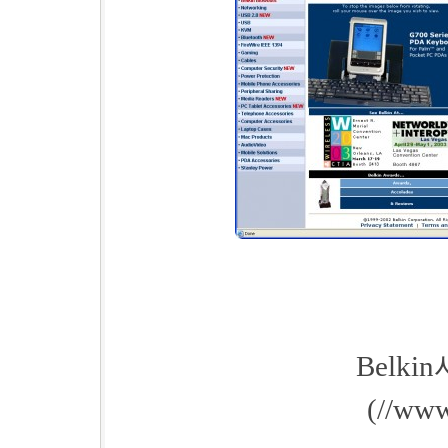
Belk
(//www