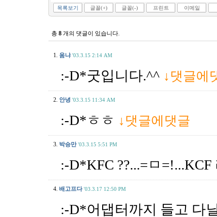
목록보기
글꼴(+)
글꼴(-)
프린트
이메일
총
8
개의 댓글이 있습니다.
1.
움냐
'03.3.15 2:14 AM
:-D*굿입니다.^^
↓댓글에
2.
안녕
'03.3.15 11:34 AM
:-D*ㅎㅎ
↓댓글에댓글
3.
박승만
'03.3.15 5:51 PM
:-D*KFC ??...=ㅁ=!...KC
4.
배고프다
'03.3.17 12:50 PM
:-D*어댑터까지 들고 다닐라