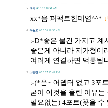
5.
여시
'03.3.20 10:51 AM
xx*음 퍼팩트한데염^^*
6.
최순오
'03.6.30 10:58 AM
:-D*좋은 물건 가지고 계
좋은게 아니라 저가형이라
여러게 연결하면 먹통됩니다.
7.
스펄젼
'03.6.27 12:41 PM
:-(*음~ 어뎁터 없고 3
굳이 이것을 올린 이유는
필요없는) 4포트(꽃을 수 