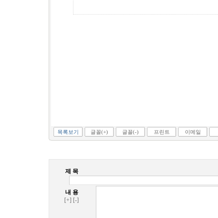
목록보기
글꼴(+)
글꼴(-)
프린트
이메일
제 목
내 용
[+]
[-]