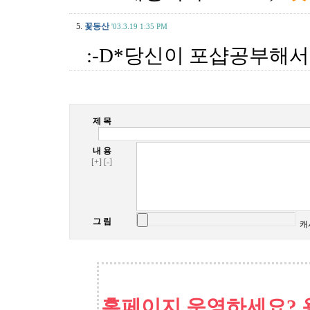
5.
꽃동산
'03.3.19 1:35 PM
:-D*당신이 포샵공부해서
제 목
내 용
[+]
[-]
그 림
캐
홈페이지 운영하세요? 