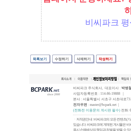
비씨파크 평
목록보기
수정하기
삭제하기
작성하기
비씨파크 주식회사, 대표이사 :
박병
사업자등록번호 : 114-86-19888 |
since 2000
본사 : 서울특별시 서초구 서초대로73길, 
전자우편
: master@bcpark.net |
(전화전 이용문의 게시판 필수)
전화:
ㆍ저작권안내 : 비씨파크의 모든 컨텐츠(기
있습니다. 비씨파크에 게재된 게시물은 비씨
용시 손해배상의 책임과 처벌을 받을 수 있으