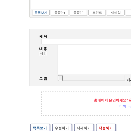
목록보기
글꼴(+)
글꼴(-)
프린트
이메일
제 목
내 용
[+]
[-]
그 림
캐
홈페이지 운영하세요? 
비씨파
목록보기
수정하기
삭제하기
작성하기