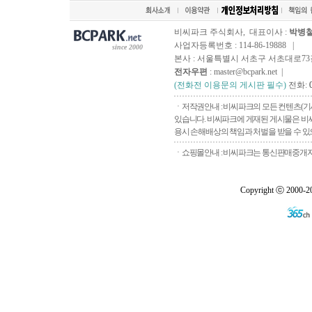
비씨파크 주식회사, 대표이사 :
박병
사업자등록번호 : 114-86-19888 |
since 2000
본사 : 서울특별시 서초구 서초대로73길, 
전자우편
: master@bcpark.net |
(전화전 이용문의 게시판 필수)
전화:
ㆍ저작권안내 : 비씨파크의 모든 컨텐츠(기
있습니다. 비씨파크에 게재된 게시물은 비씨
용시 손해배상의 책임과 처벌을 받을 수 있으
ㆍ쇼핑몰안내 : 비씨파크는 통신판매중개자로
Copyright ⓒ 2000-