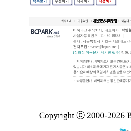
목록보기
수정하기
삭제하기
작성하기
비씨파크 주식회사, 대표이사 :
박병
사업자등록번호 : 114-86-19888 |
since 2000
본사 : 서울특별시 서초구 서초대로73길, 
전자우편
: master@bcpark.net |
(전화전 이용문의 게시판 필수)
전화:
ㆍ저작권안내 : 비씨파크의 모든 컨텐츠(기
있습니다. 비씨파크에 게재된 게시물은 비씨
용시 손해배상의 책임과 처벌을 받을 수 있으
ㆍ쇼핑몰안내 : 비씨파크는 통신판매중개자로
Copyright ⓒ 2000-2026