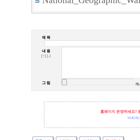
National_Geographic_Wal
제 목
내 용
[+]
[-]
그 림
캐
홈페이지 운영하세요? 
비씨파