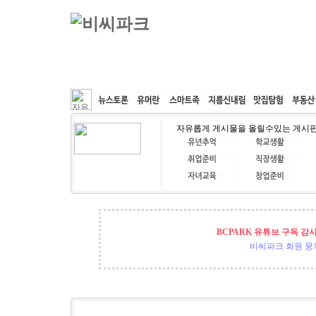
커뮤니티
속도패치
웹호스팅
공동구매
자유롭게 게시물을 올릴수있는 게시
BCPARK 유튜브 구독 감
비씨파크 회원 뭉쳐