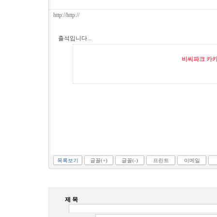
http://http://
출석입니다...
비씨파크 카카오
목록보기
글꼴(+)
글꼴(-)
프린트
이메일
제 목