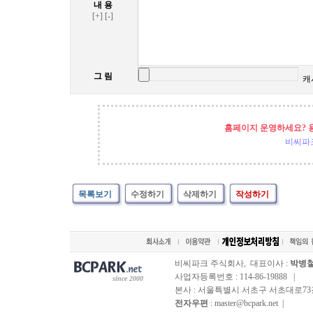
내 용
[+]
[-]
그 림
캐
홈페이지 운영하세요? 
비씨파
목록보기
수정하기
삭제하기
작성하기
비씨파크 주식회사, 대표이사 :
박병
사업자등록번호 : 114-86-19888 |
since 2000
본사 : 서울특별시 서초구 서초대로73길, 
전자우편
: master@bcpark.net |