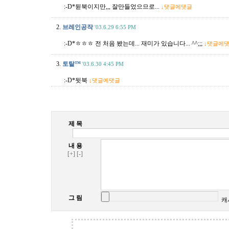
:-D*뒫북이지만,,, 잘만들었으므로...
↓댓글에댓글
2.
브레인공작
'03.6.29 6:55 PM
:-D*ㅎㅎㅎ 전 처음 봤는데... 재미가 있습니다... ^^;;;
↓댓글에
3.
토탈™
'03.6.30 4:45 PM
:-D*뒷북
↓댓글에댓글
제 목
내 용
[+]
[-]
그 림
캐