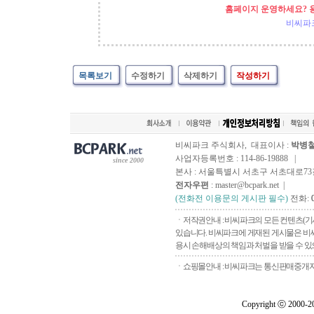
홈페이지 운영하세요? 
비씨파
목록보기
수정하기
삭제하기
작성하기
비씨파크 주식회사, 대표이사 :
박병
사업자등록번호 : 114-86-19888 |
since 2000
본사 : 서울특별시 서초구 서초대로73길, 
전자우편
: master@bcpark.net |
(전화전 이용문의 게시판 필수)
전화:
ㆍ저작권안내 : 비씨파크의 모든 컨텐츠(기
있습니다. 비씨파크에 게재된 게시물은 비씨
용시 손해배상의 책임과 처벌을 받을 수 있으
ㆍ쇼핑몰안내 : 비씨파크는 통신판매중개자로
Copyright ⓒ 2000-