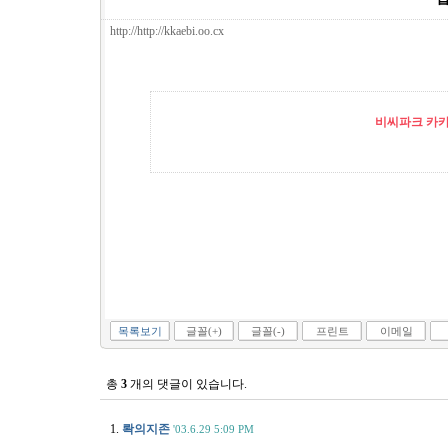
http://http://kkaebi.oo.cx
비씨파크 카카오
목록보기
글꼴(+)
글꼴(-)
프린트
이메일
총
3
개의 댓글이 있습니다.
1.
롹의지존
'03.6.29 5:09 PM