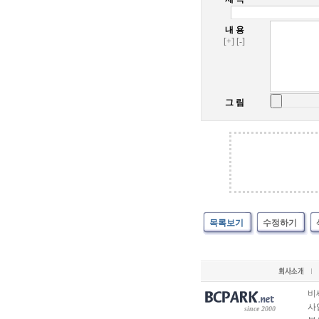
내 용
[+]
[-]
그 림
목록보기
수정하기
비
사업
since 2000