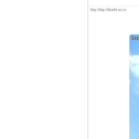
http://http://kkaebi.oo.cx