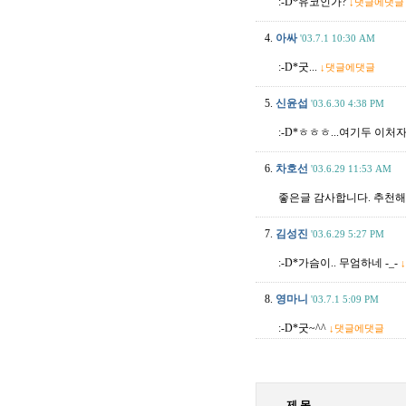
:-D*유코인가?
↓댓글에댓글
4.
아싸
'03.7.1 10:30 AM
:-D*굿...
↓댓글에댓글
5.
신윤섭
'03.6.30 4:38 PM
:-D*ㅎㅎㅎ...여기두 이처
6.
차호선
'03.6.29 11:53 AM
좋은글 감사합니다. 추천해
7.
김성진
'03.6.29 5:27 PM
:-D*가슴이.. 무엄하네 -_-
8.
영마니
'03.7.1 5:09 PM
:-D*굿~^^
↓댓글에댓글
제 목