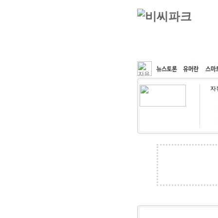
커뮤니티
속도패치
자