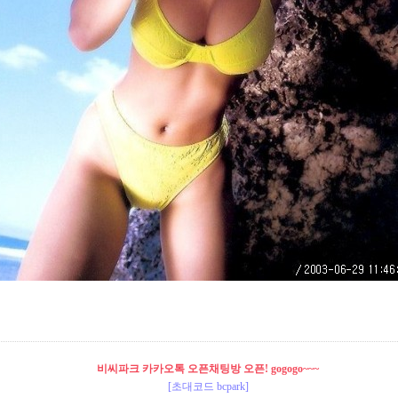
비씨파크 카카오톡 오픈채팅방 오픈! gogogo~~~
[초대코드 bcpark]