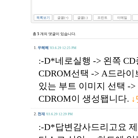
목록보기
글꼴(+)
글꼴(-)
프린트
이메일
총
5
개의 댓글이 있습니다.
1.
우헤헤
'03.6.29 12:25 PM
:-D*네로실행 -> 왼쪽 
CDROM선택 -> A드라이
있는 부트 이미지 선택 -
CDROM이 생성됍니다.
2.
천재
'03.6.29 12:29 PM
:-D*답변감사드리고요 제