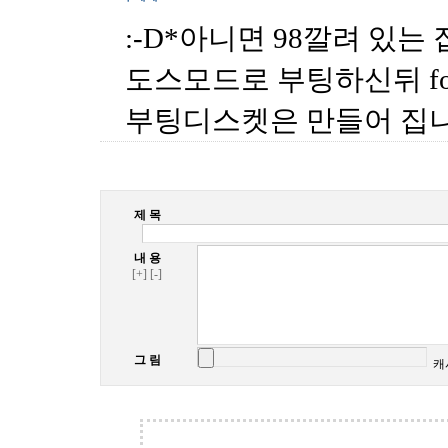
:-D*아니면 98깔려 있는
도스모드로 부팅하신뒤 for
부팅디스켓은 만들어 집
제 목
내 용
[+]
[-]
그 림
캐