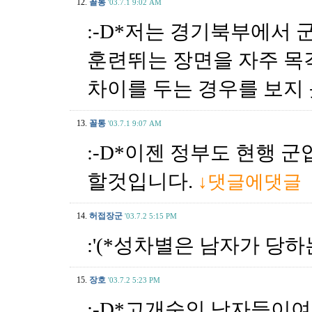
12.
꼴통
'03.7.1 9:02 AM
:-D*저는 경기북부에서 
훈련뛰는 장면을 자주 
차이를 두는 경우를 보지
13.
꼴통
'03.7.1 9:07 AM
:-D*이젠 정부도 현행 
할것입니다.
↓댓글에댓글
14.
허접장군
'03.7.2 5:15 PM
:'(*성차별은 남자가 당
15.
장호
'03.7.2 5:23 PM
:-D*고개숙인 남자들이여.