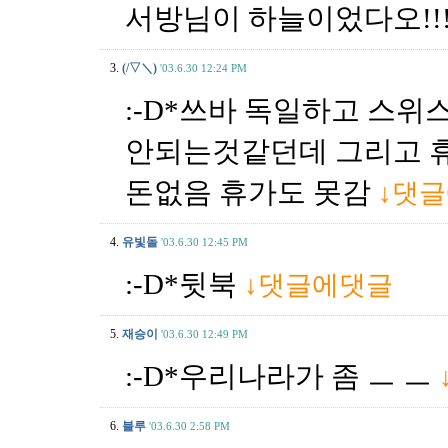
서방님이 하늘이었다오!!
3.
(/▽＼)
'03.6.30 12:24 PM
:-D*쓰바 독일하고 스위
안되는것같던데 그리고 
돈없음 휴가도 못감
↓댓
4.
유빛돌
'03.6.30 12:45 PM
:-D*뒷북
↓댓글에댓글
5.
재승이
'03.6.30 12:49 PM
:-D*우리나라가 좀 ㅡ ㅡ
6.
블루
'03.6.30 2:58 PM