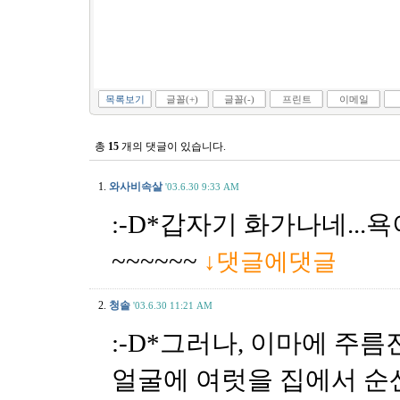
목록보기
글꼴(+)
글꼴(-)
프린트
이메일
총
15
개의 댓글이 있습니다.
1.
와사비속살
'03.6.30 9:33 AM
:-D*갑자기 화가나네...
~~~~~~
↓댓글에댓글
2.
청솔
'03.6.30 11:21 AM
:-D*그러나, 이마에 주
얼굴에 여럿을 집에서 순