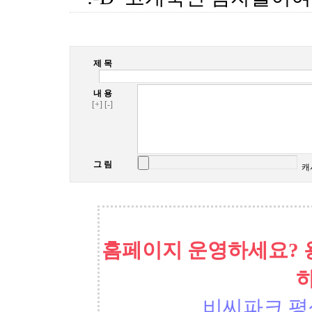
제 목
내 용
[+]
[-]
그 림
캐
홈페이지 운영하세요? 
비씨파크 평