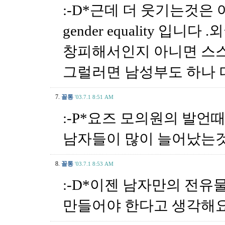
:-D*근데 더 웃기는것은 여
gender equality 입
창피해서인지 아니면 스
그럴러면 남성부도 하나 더
7.
꼴통
'03.7.1 8:51 AM
:-P*요즈 모의원의 발
남자들이 많이 늘어났는것
8.
꼴통
'03.7.1 8:53 AM
:-D*이젠 남자만의 전유
만들어야 한다고 생각해요