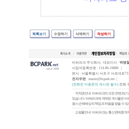
목록보기
수정하기
삭제하기
작성하기
비씨파크 주식회사, 대표이사 :
박병
사업자등록번호 : 114-86-19888 |
since 2000
본사 : 서울특별시 서초구 서초대로73길, 
전자우편
: master@bcpark.net |
(전화전 이용문의 게시판 필수)
전화:
ㆍ저작권안내 : 비씨파크의 모든 컨텐츠(기
있습니다. 비씨파크에 게재된 게시물은 비씨
용시 손해배상의 책임과 처벌을 받을 수 있으
ㆍ쇼핑몰안내 : 비씨파크는 통신판매중개자로