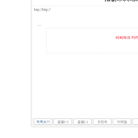
http://http://
.....
비씨파크 카카오
목록보기
글꼴(+)
글꼴(-)
프린트
이메일