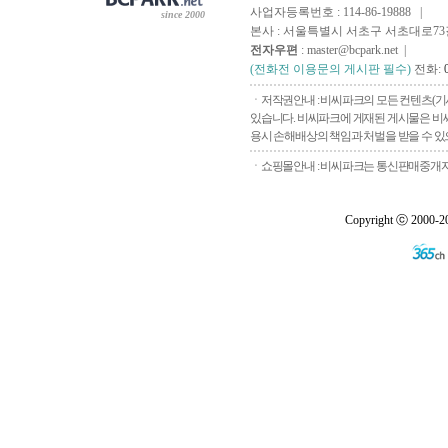
사업자등록번호 : 114-86-19888 |
since 2000
본사 : 서울특별시 서초구 서초대로73길, 
전자우편
: master@bcpark.net |
(전화전 이용문의 게시판 필수)
전화:
ㆍ저작권안내 : 비씨파크의 모든 컨텐츠(기
있습니다. 비씨파크에 게재된 게시물은 비씨
용시 손해배상의 책임과 처벌을 받을 수 있으
ㆍ쇼핑몰안내 : 비씨파크는 통신판매중개자로
Copyright ⓒ 2000-