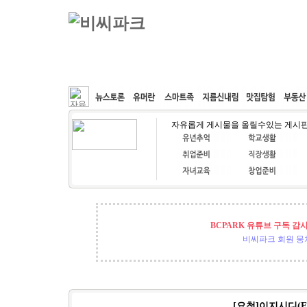
커뮤니티
속도패치
웹호스팅
공동구매
자유롭게 게시물을 올릴수있는 게시
BCPARK 유튜브 구독 감
비씨파크 회원 뭉쳐
[요청]이지시디(E