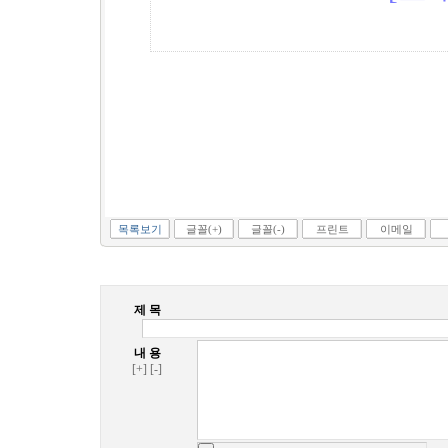
목록보기
글꼴(+)
글꼴(-)
프린트
이메일
제 목
내 용
[+]
[-]