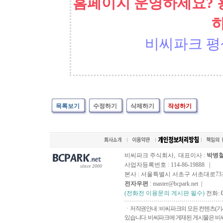
홈페이지 운영하세요? 
비씨파크 평
목록보기
수정하기
삭제하기
작성하기
비씨파크 주식회사, 대표이사 :
박병
사업자등록번호 : 114-86-19888 |
since 2000
본사 : 서울특별시 서초구 서초대로73길, 
전자우편
: master@bcpark.net |
(전화전 이용문의 게시판 필수)
전화:
ㆍ저작권안내 : 비씨파크의 모든 컨텐츠(기
있습니다. 비씨파크에 게재된 게시물은 비씨