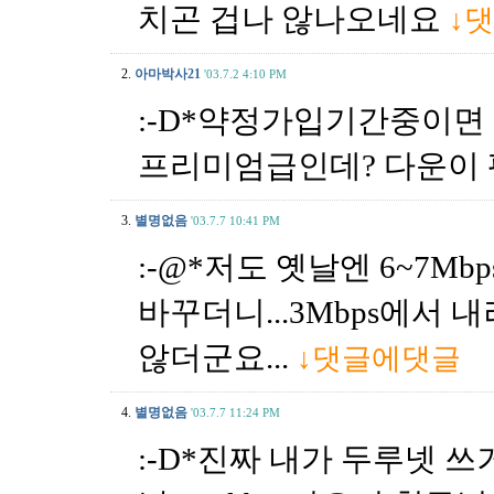
치곤 겁나 않나오네요
↓
2.
아마박사21
'03.7.2 4:10 PM
:-D*약정가입기간중이면 
프리미엄급인데? 다운이
3.
별명없음
'03.7.7 10:41 PM
:-@*저도 옛날엔 6~7M
바꾸더니...3Mbps에서
않더군요...
↓댓글에댓글
4.
별명없음
'03.7.7 11:24 PM
:-D*진짜 내가 두루넷 쓰