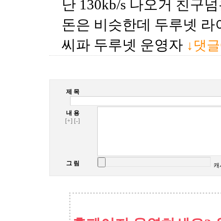
난 130kb/s 나오거 친구넘
돈은 비슷한데 두루넷 라
씨파 두루넷 운영자
↓댓
제 목
내 용
[+]
[-]
그 림
캐