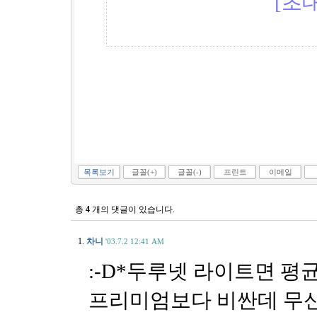
[초대
목록보기
글꼴(+)
글꼴(-)
프린트
이메일
총
4
개의 댓글이 있습니다.
1.
차니
'03.7.2 12:41 AM
:-D*두루넷 라이트면 평
프리미엄보다 비싼데 무신