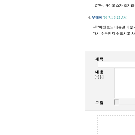
:-D*단, 바이오스가 초기
4.
우헤헤
'03.7.1 3:25 AM
:-D*메인보드 메뉴얼이 
다시 수은전지 꽂으시고 
제 목
내 용
[+]
[-]
그 림