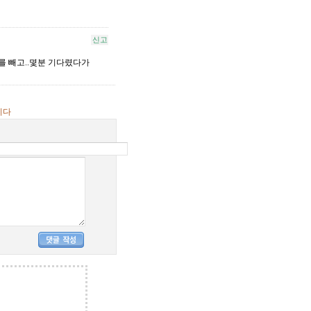
신고
를 빼고..몇분 기다렸다가
니다