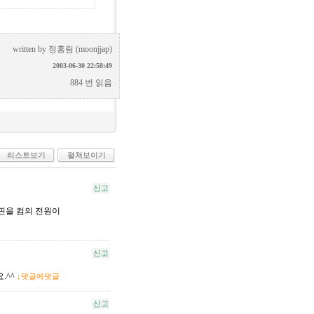
written by
정홍림 (moonjjap)
2003-06-30 22:58:49
884 번 읽음
리스트보기
펼쳐보이기
신고
퍼핀을 컴의 전원이
신고
.^^
↓댓글에댓글
신고