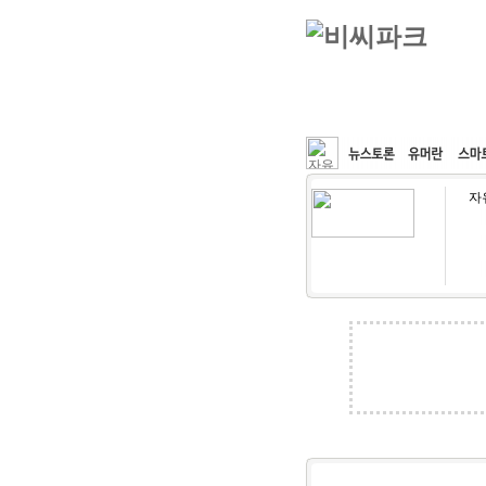
커뮤니티
속도패치
자