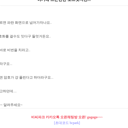
 누르면 파란 화면으로 넘어가자나요..
호화를 걸수도 잇다구 들엇거든요..
바로 비번을 치라고..
구요...
면 암호가 걍 풀린다고 하더라구요...
하던데....
~~ 알려주세요~
비씨파크 카카오톡 오픈채팅방 오픈! gogogo~~~
[초대코드 bcpark]