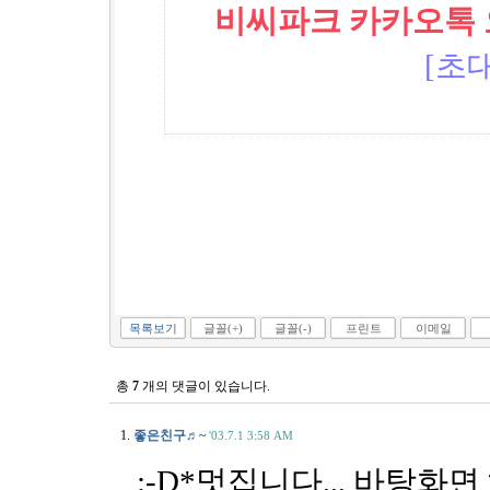
비씨파크 카카오톡 오픈
[초대
목록보기
글꼴(+)
글꼴(-)
프린트
이메일
총
7
개의 댓글이 있습니다.
1.
좋은친구♬~
'03.7.1 3:58 AM
:-D*멋집니다,,, 바탕화