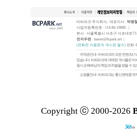
비씨파크 주식회사, 대표이사 :
박병
사업자등록번호 : 114-86-19888 |
since 2000
본사 : 서울특별시 서초구 서초대로73길, 
전자우편
: master@bcpark.net |
(전화전 이용문의 게시판 필수)
전화:
ㆍ저작권안내 : 비씨파크의 모든 컨텐츠(기
있습니다. 비씨파크에 게재된 게시물은 비씨
용시 손해배상의 책임과 처벌을 받을 수 있으
ㆍ쇼핑몰안내 : 비씨파크는 통신판매중개자로
Copyright ⓒ 2000-2026