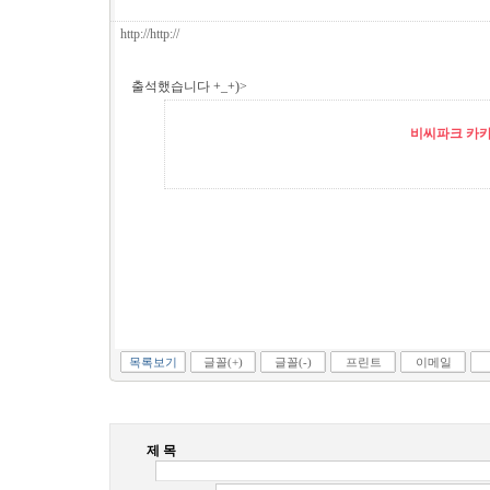
http://http://
출석했습니다 +_+)>
비씨파크 카카오
목록보기
글꼴(+)
글꼴(-)
프린트
이메일
제 목