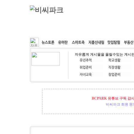
커뮤니티
속도패치
웹호스팅
공동구매
자유롭게 게시물을 올릴수있는 게시
BCPARK 유튜브 구독 감
비씨파크 회원 뭉쳐