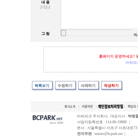
내 용
[+]
[-]
그 림
캐
홈페이지 운영하세요? 
비씨파
목록보기
수정하기
삭제하기
작성하기
비씨파크 주식회사, 대표이사 :
박병
사업자등록번호 : 114-86-19888 |
since 2000
본사 : 서울특별시 서초구 서초대로73길, 
전자우편
: master@bcpark.net |