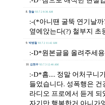
:-D*참으로 애석한 현실
8.
청솔
'03.7.2 8:36 AM
:-(*아니땐 굴뚝 연기날
옆에앉는다(?) 철부지 초
9.
박병철
'03.7.2 11:42 AM
:-D*원본글을 올려주세용
10.
김현우
'03.7.3 12:46 AM
:-D*흠.... 정말 어처구
들었습니다. 성폭행은 건
라디오 프로에서 듣게 되었
자기만 행복한거 아니가영