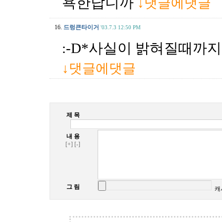
욕한답니까
↓댓글에댓글
16.
드렁큰타이거
'03.7.3 12:50 PM
:-D*사실이 밝혀질때까
↓댓글에댓글
제 목
내 용
[+]
[-]
그 림
캐