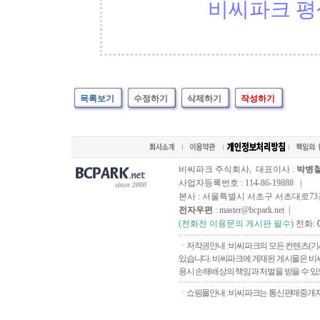
비씨파크 평
목록보기
수정하기
삭제하기
작성하기
비씨파크 주식회사, 대표이사 :
박병
사업자등록번호 : 114-86-19888 |
since 2000
본사 : 서울특별시 서초구 서초대로73길, 
전자우편
: master@bcpark.net |
(전화전 이용문의 게시판 필수)
전화:
ㆍ저작권안내 : 비씨파크의 모든 컨텐츠(기
있습니다. 비씨파크에 게재된 게시물은 비씨
용시 손해배상의 책임과 처벌을 받을 수 있으
ㆍ쇼핑몰안내 : 비씨파크는 통신판매중개자로