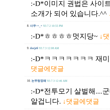
:-D*이미지 권법은 사이
소개가 되어 있습니다.^^
8.
사쿠~+_+
'03.7.2 10:55 PM
:-D*ㅎㅎㅎㅎ멋지당~
↓
9.
dorje6
'03.7.3 12:08 AM
:-D*ㅋㅋㅋㅋㅋㅋㅋ 재
댓글에댓글
10.
논뚜렁깡패
'03.7.3 12:46 AM
:-D*전투모기 살벌해..
알겁니다.
↓댓글에댓글