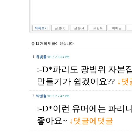
목록보기
글꼴(+)
글꼴(-)
프린트
이메일
총
15
개의 댓글이 있습니다.
1.
유빛돌
'03.7.2 6:53 PM
:-D*파리도 광범위 자본
만들기가 쉽겠어요??
↓댓
2.
박병철
'03.7.2 7:42 PM
:-D*이런 유머에는 파리
좋아요~
↓댓글에댓글