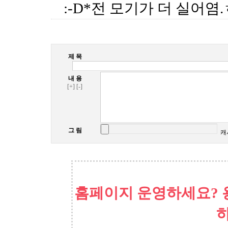
:-D*전 모기가 더 실어염
제 목
내 용
[+]
[-]
그 림
캐
홈페이지 운영하세요? 