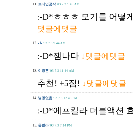
11.
브레인공작
'03.7.3 1:45 AM
:-D*ㅎㅎㅎ 모기를 어떻
댓글에댓글
12.
-J-
'03.7.3 9:44 AM
:-D*잼나다
↓댓글에댓글
13.
이경훈
'03.7.3 11:44 AM
추천! +5점!
↓댓글에댓글
14.
별명없음
'03.7.3 12:45 PM
:-D*에프킬라 더블액션 
15.
울랄라
'03.7.3 7:14 PM