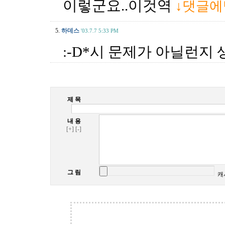
이렇군요..이것역
↓댓글
5.
하데스
'03.7.7 5:33 PM
:-D*시 문제가 아닐런지
제 목
내 용
[+]
[-]
그 림
캐