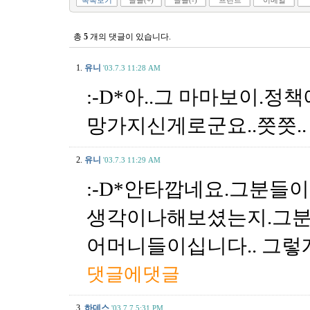
목록보기
글꼴(+)
글꼴(-)
프린트
이메일
총
5
개의 댓글이 있습니다.
1.
유니
'03.7.3 11:28 AM
:-D*아..그 마마보이.정
망가지신게로군요..쯧쯧.
2.
유니
'03.7.3 11:29 AM
:-D*안타깝네요.그분들이
생각이나해보셨는지.그분
어머니들이십니다.. 그렇
댓글에댓글
3.
하데스
'03.7.7 5:31 PM