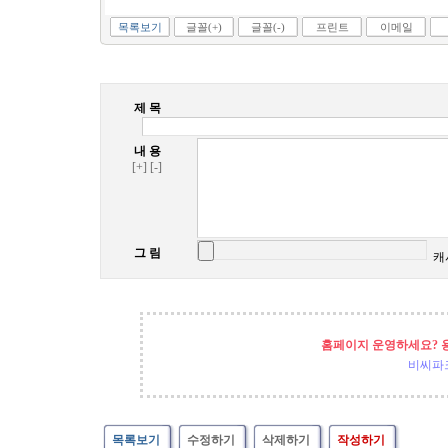
목록보기
글꼴(+)
글꼴(-)
프린트
이메일
제 목
내 용
[+]
[-]
그 림
캐
홈페이지 운영하세요? 
비씨파
목록보기
수정하기
삭제하기
작성하기