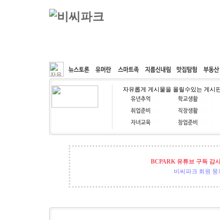
커뮤니티
속도패치
웹호스팅
공동구매
자유롭게 게시물을 올릴수있는 게시
BCPARK 유튜브 구독 감
비씨파크 회원 뭉쳐