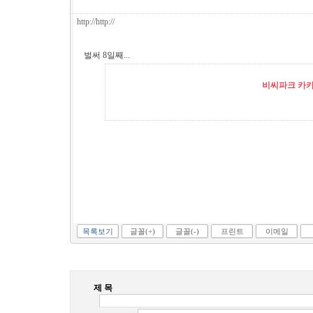
http://http://
벌써 8일째...
비씨파크 카카오
목록보기
글꼴(+)
글꼴(-)
프린트
이메일
제 목