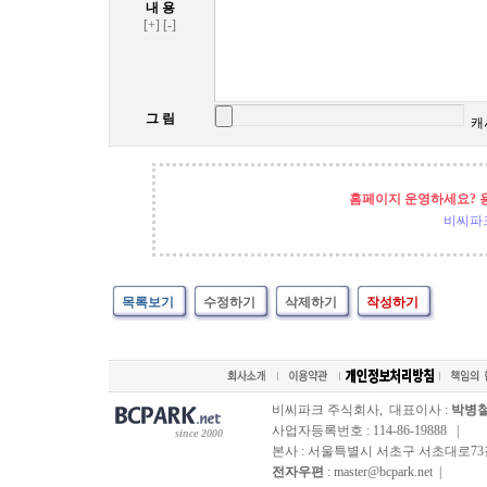
내 용
[+]
[-]
그 림
캐
홈페이지 운영하세요? 
비씨파
목록보기
수정하기
삭제하기
작성하기
비씨파크 주식회사, 대표이사 :
박병
사업자등록번호 : 114-86-19888 |
since 2000
본사 : 서울특별시 서초구 서초대로73길, 
전자우편
: master@bcpark.net |