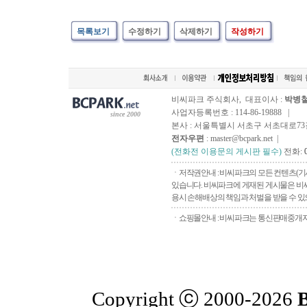
목록보기
수정하기
삭제하기
작성하기
비씨파크 주식회사, 대표이사 :
박병
사업자등록번호 : 114-86-19888 |
since 2000
본사 : 서울특별시 서초구 서초대로73길, 
전자우편
: master@bcpark.net |
(전화전 이용문의 게시판 필수)
전화:
ㆍ저작권안내 : 비씨파크의 모든 컨텐츠(기
있습니다. 비씨파크에 게재된 게시물은 비씨
용시 손해배상의 책임과 처벌을 받을 수 있으
ㆍ쇼핑몰안내 : 비씨파크는 통신판매중개자로
Copyright ⓒ 2000-2026