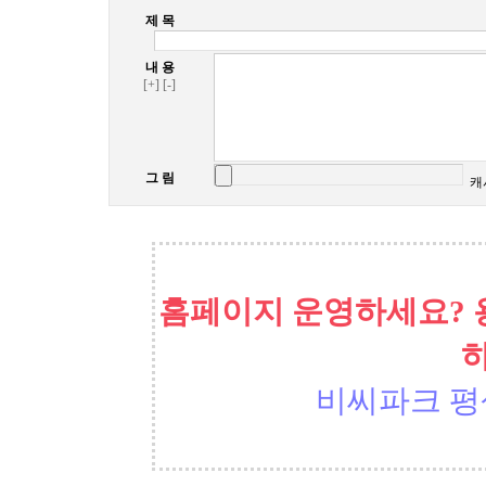
제 목
내 용
[+]
[-]
그 림
캐
홈페이지 운영하세요? 
비씨파크 평