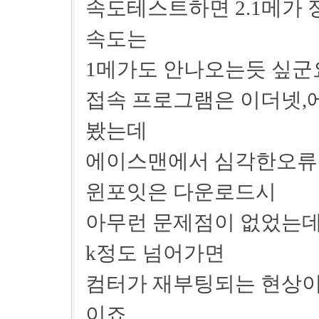
속도테스트하면 2.1메가 
속도는
1메가도 안나오는듯 싶군
접속 프로그램은 이더넷,
봤는데
에이스맨에서 심각한오류
윈포잇은 다운로드시
아무런 문제점이 없었는데 
k정도 넘어가면
컴터가 재부팅되는 현상이
이죠..