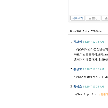
목록보기
글꼴(+)
글꼴
총
3
개의 댓글이 있습니다.
1.
김보성
'03.10.7 12:18 AM
:-)*(스페이스가고장났
하드디스크드라이브의dm
홈페이지에들어가셔서한번
2.
홍성호
'03.10.7 10:23 AM
:-)*IAA설정에 보시면 
3.
홍성호
'03.10.7 10:24 AM
:-)*Intel App....Acc...
↓댓글