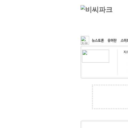
커뮤니티
속도패치
자