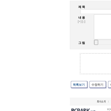
제 목
내 용
[+]
[-]
그 림
목록보기
수정하기
비