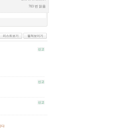
703 번 읽음
리스트보기
펼쳐보이기
신고
신고
신고
니다