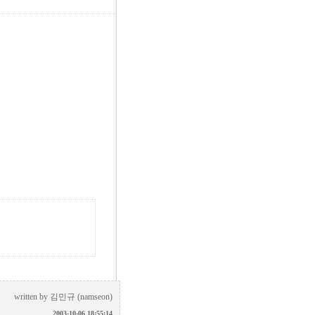
written by
김민규 (namseon)
2003-10-06 18:55:14