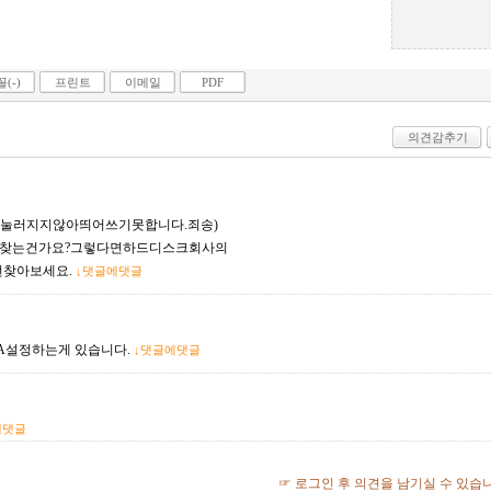
(-)
프린트
이메일
PDF
의견감추기
는지눌러지지않아띄어쓰기못합니다.죄송)
a찾는건가요?그렇다면하드디스크회사의
찾아보세요.
↓댓글에댓글
DMA설정하는게 있습니다.
↓댓글에댓글
에댓글
☞ 로그인 후 의견을 남기실 수 있습