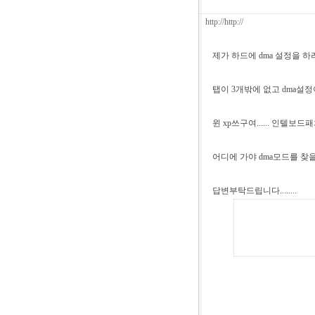
http://http://
제가 하드에 dma 설정을 하
탭이 3개밖에 없고 dma설정이 안보이
윈 xp쓰구여...... 인텔보
어디에 가야 dma모드를 찾
답변부탁드립니다........