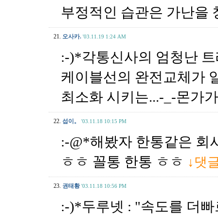
부정적인 습관은 가난을 
21.
오사카.
'03.11.19 1:24 AM
:-)*각통신사의 엄청난 
케이블선의 완전교체가 
최소화 시키는...-_-몬가가
22.
섭이。
'03.11.18 10:15 PM
:-@*해봤자 한통같은 
ㅎㅎ 꼴통 한통 ㅎㅎ
↓댓
23.
권태황
'03.11.18 10:56 PM
:-)*두루넷 : "속도를