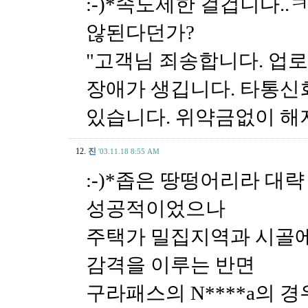
:-)*속도제한 걸겁니다.
않된다던가?
"고객님 죄송합니다. 업
장애가 생깁니다. 타통신
있습니다. 위약금없이 
12.
진
'03.11.18 8:55 AM
:-)*좁은 땅떵어리라 대
성공적이었으나
주택가 밀집지역과 시골에 
감격을 이루는 반면
구라패스의 N****a의 