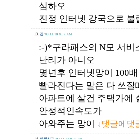
심하오
진정 인터넷 강국으로 불
13.
진
'03.11.18 8:57 AM
:-)*구라패스의 N모 서
난리가 아니오
몇년후 인터넷망이 100배
빨라진다는 말은 다 쓰잘
아파트에 살건 주택가에 
안정적인속도가
아와주는 망이
↓댓글에댓