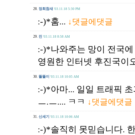
28.
정희참새
'03.11.18 5:30 PM
:-)*훔...
↓댓글에댓글
29.
진
'03.11.18 8:58 AM
:-)*나와주는 망이 전국
영원한 인터넷 후진국이
30.
똘똘이
'03.11.18 10:05 AM
:-)*아마... 일일 트래
ㅡ.ㅡ.... ㅋㅋ
↓댓글에댓글
31.
신세기
'03.11.18 10:06 AM
:-)*솔직히 못믿습니다. 