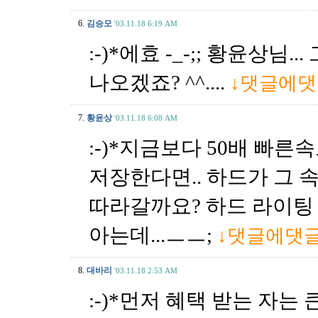
6.
김승모
'03.11.18 6:19 AM
:-)*에효 -_-;; 황윤상님
나오겠죠? ^^....
↓댓글에
7.
황윤상
'03.11.18 6:08 AM
:-)*지금보다 50배 빠
저장한다면.. 하드가 그 
따라갈까요? 하드 라이팅
아는데...ㅡㅡ;
↓댓글에댓
8.
대바리
'03.11.18 2:53 AM
:-)*먼저 혜택 받는 자는