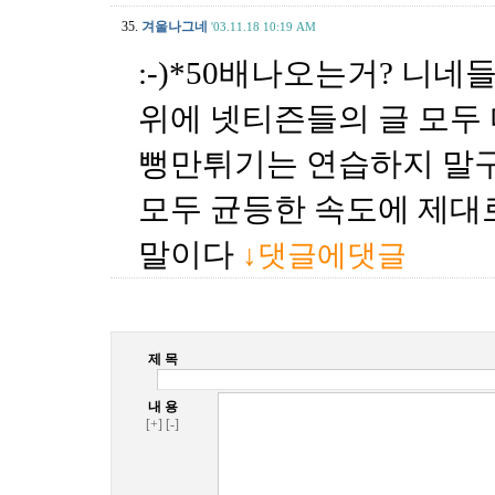
35.
겨울나그네
'03.11.18 10:19 AM
:-)*50배나오는거? 니
위에 넷티즌들의 글 모두 
뻥만튀기는 연습하지 말
모두 균등한 속도에 제대로
말이다
↓댓글에댓글
제 목
내 용
[+]
[-]