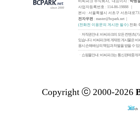
비씨파크 주식회사, 대표이사 :
박병
사업자등록번호 : 114-86-19888 |
since 2000
본사 : 서울특별시 서초구 서초대로73길, 
전자우편
: master@bcpark.net |
(전화전 이용문의 게시판 필수)
전화:
ㆍ저작권안내 : 비씨파크의 모든 컨텐츠(기
있습니다. 비씨파크에 게재된 게시물은 비씨
용시 손해배상의 책임과 처벌을 받을 수 있으
ㆍ쇼핑몰안내 : 비씨파크는 통신판매중개자로
Copyright ⓒ 2000-2026