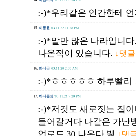
14.
파란사과
'03.11.22 8:36 PM
:-)*우리같은 인간한테 
15.
이동윤
'03.11.22 11:28 PM
:-)*말만 많은 나라입니다.
나온적이 있습니다.
↓댓
16.
화니군
'03.11.20 2:58 AM
:-)*ㅎㅎㅎㅎㅎ 하루빨리
17.
하나둘셋
'03.11.21 7:20 PM
:-)*저것도 새로짓는 집
들어갈거다 나같은 가난뱅
업로드 30 나온다 뷁
↓댓