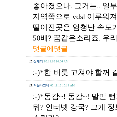
좋아졌으나. 그거는.. 일
지역쪽으로 vdsl 이루워
떨어진곳은 엄청난 속도가 나
50배? 꿈같은소리죠. 우
댓글에댓글
32.
신세기
'03.11.18 10:06 AM
:-)*한 버릇 고쳐야 할꺼
33.
겨울나그네
'03.11.18 10:14 AM
:-)*동감~! 동감~! 말만 뻔
뭐? 인터넷 강국? 그게 