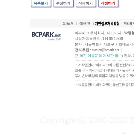
목록보기
수정하기
삭제하기
작성하기
비씨파크 주식회사, 대표이사 :
박병
사업자등록번호 : 114-86-19888 |
since 2000
본사 : 서울특별시 서초구 서초대로73길, 
전자우편
: master@bcpark.net |
(전화전 이용문의 게시판 필수)
전화:
ㆍ저작권안내 : 비씨파크의 모든 컨텐츠(기
있습니다. 비씨파크에 게재된 게시물은 비씨
용시 손해배상의 책임과 처벌을 받을 수 있으
ㆍ쇼핑몰안내 : 비씨파크는 통신판매중개자로
Copyright ⓒ 2000-2026