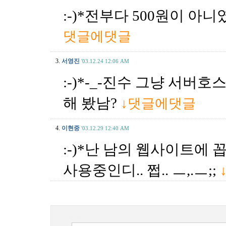
:-)*전부다 500원이 아니
댓글에댓글
3.
서영진
'03.12.24 12:06 AM
:-)*-_-진수 그냥 서버
해 봤남?
↓댓글에댓글
4.
이현중
'03.12.29 12:40 AM
:-)*난 남의 웹사이트에
사용중인디.. 쩝.. ㅡ,.ㅡ;;
제 목