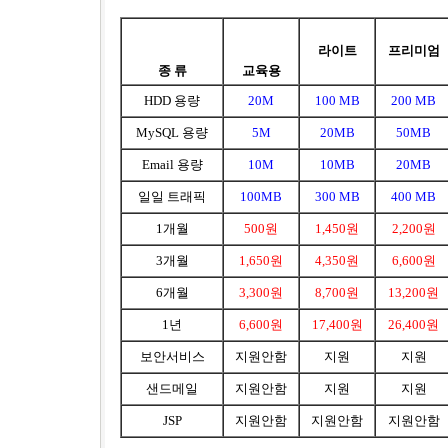
라이트
프리미엄
종 류
교육용
HDD 용량
20M
100 MB
200 MB
MySQL 용량
5M
20MB
50MB
Email 용량
10M
10MB
20MB
일일 트래픽
100MB
300 MB
400 MB
1개월
500원
1,450원
2,200원
3개월
1,650원
4,350원
6,600원
6개월
3,300원
8,700원
13,200원
1년
6,600원
17,400원
26,400원
보안서비스
지원안함
지원
지원
샌드메일
지원안함
지원
지원
JSP
지원안함
지원안함
지원안함