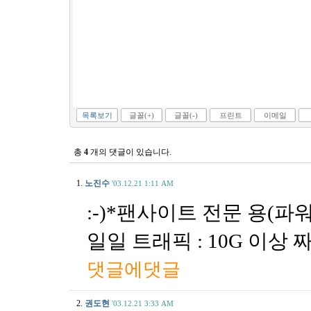
목록보기
글꼴(+)
글꼴(-)
프린트
이메일
총
4
개의 댓글이 있습니다.
1.
노진수
'03.12.21 1:11 AM
:-)*팬사이트 전문 용(파워
일일 트래픽 : 10G 이상
댓글에댓글
2.
권도현
'03.12.21 3:33 AM