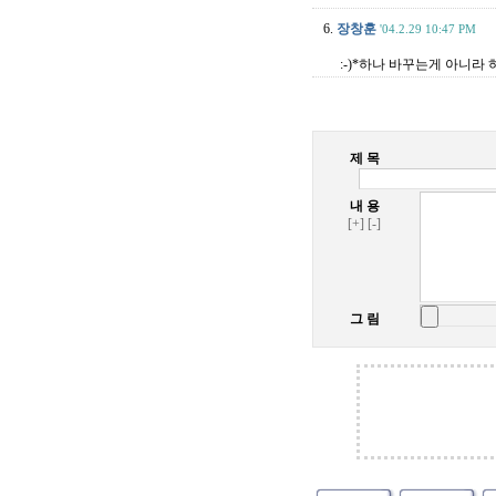
6.
장창훈
'04.2.29 10:47 PM
:-)*하나 바꾸는게 아니라 
제 목
내 용
[+]
[-]
그 림