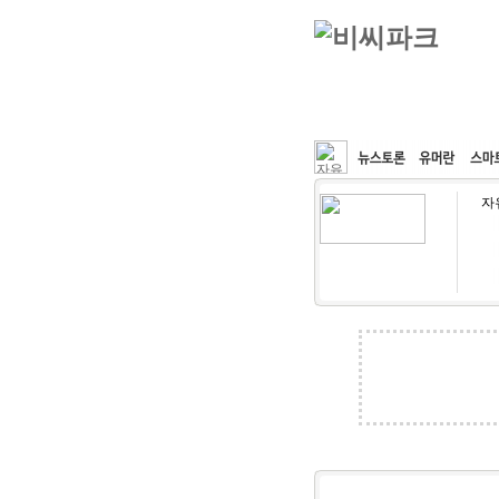
커뮤니티
속도패치
자