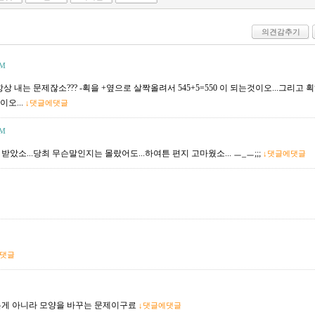
의견감추기
AM
항상 내는 문제잖소??? -획을 +옆으로 살짝올려서 545+5=550 이 되는것이오...그리
오...
↓댓글에댓글
AM
잘 받았소...당최 무슨말인지는 몰랐어도...하여튼 편지 고마웠소... ㅡ_ㅡ;;;
↓댓글에댓글
에댓글
꾸는게 아니라 모양을 바꾸는 문제이구료
↓댓글에댓글