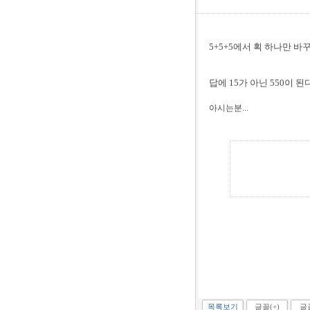
5+5+5에서 획 하나만 바
답에 15가 아닌 550이 된
아시는분...
목록보기
글꼴(+)
글꼴