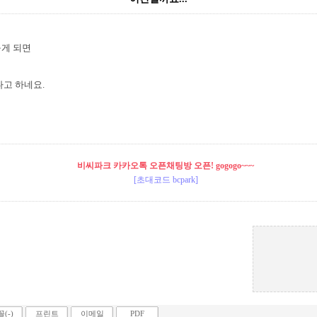
꾸게 되면
다고 하네요.
비씨파크 카카오톡 오픈채팅방 오픈! gogogo~~~
[초대코드 bcpark]
(-)
프린트
이메일
PDF