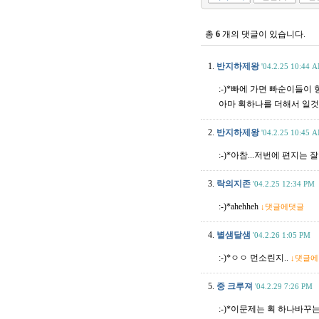
총
6
개의 댓글이 있습니다.
1.
반지하제왕
'04.2.25 10:44 
:-)*빠에 가면 빠순이들이 
아마 획하나를 더해서 일것이
2.
반지하제왕
'04.2.25 10:45 
:-)*아참...저번에 편지는 
3.
락의지존
'04.2.25 12:34 PM
:-)*ahehheh
↓댓글에댓글
4.
별샘달샘
'04.2.26 1:05 PM
:-)*ㅇㅇ 먼소린지..
↓댓글
5.
중 크루져
'04.2.29 7:26 PM
:-)*이문제는 획 하나바