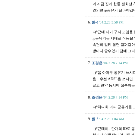
아 지금 집에 한통 전화선 
안되면 ip공유기 달아야겠네
6.
뷁~!
'04.2.28 3:58 PM
:-)*근데 제가 구지 모뎀을
ip공유기는 제대로 작동을
속편히 일케 달면 될꺼같아서
방마다 쓸수있기 땜에 그
7.
조경은
'04.2.28 7:14 PM
:-)*음 아마두 공유기 쓰시
음. . 우선 ADSL을 쓰시면
글고 만약 동시에 접속하는
8.
조경은
'04.2.28 7:14 PM
:-)*차나희 아피 공유기를 
9.
뷁~!
'04.2.29 1:04 AM
:-)*근데여.. 한개의 ID