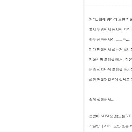
저기.. 집에 방마다 보면 전
혹시 두방에서 동시에 각각 
하두 궁금해서여 ㅡㅡㅋ..;;
제가 딴집에서 쓰는거 보니깐
전화선과 모뎀을 떼서.. 작
문뜩 생각난게 모뎀을 동시
쓰면 편할꺼같은데 실제로 가
쉽게 설명해서....
큰방에 ADSL모뎀(또는 VDS
작은방에 ADSL모뎀(또는 V