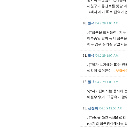
한가지 의문점이 있거든여..
제친구가 통신료를 몇달 미
그래서 자기 ID로 접속이 안
10.
뷁~!
'04.2.29 1:05 AM
:-)*접속을 했거든여.. 저
하루종일 같이 동시 접속을
렉두 없구 끊기질 않았거든
11.
뷁~!
'04.2.29 1:07 AM
:-)*제가 보기에는 ID는
생각이 들거든여..
↓댓글에
12.
뷁~!
'04.2.29 1:09 AM
:-)*자기집에서는 동시에 
어쩔수 없이.. IP공유기 
13.
신철희
'04.3.5 12:55 AM
:-)*adsl을 쓰건 vds
ppp계열 접속방식에서는 같