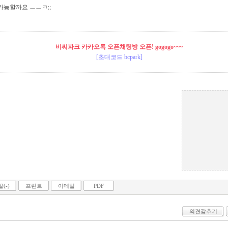
가능할까요 ㅡㅡㅋ;;
비씨파크 카카오톡 오픈채팅방 오픈! gogogo~~~
[초대코드 bcpark]
(-)
프린트
이메일
PDF
의견감추기