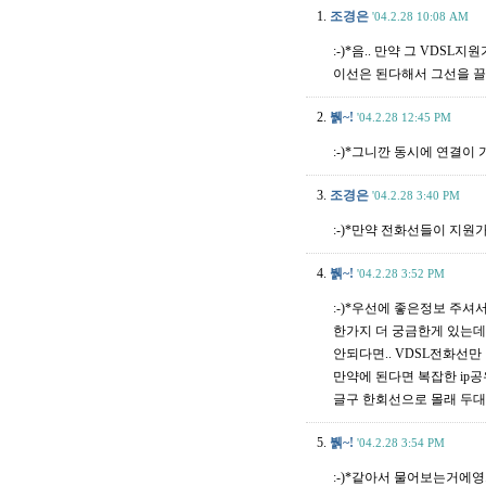
1.
조경은
'04.2.28 10:08 AM
:-)*음.. 만약 그 VDS
이선은 된다해서 그선을 끌
2.
뷁~!
'04.2.28 12:45 PM
:-)*그니깐 동시에 연결이
3.
조경은
'04.2.28 3:40 PM
:-)*만약 전화선들이 지원
4.
뷁~!
'04.2.28 3:52 PM
:-)*우선에 좋은정보 주셔
한가지 더 궁금한게 있는데
안되다면.. VDSL전화선만
만약에 된다면 복잡한 ip
글구 한회선으로 몰래 두
5.
뷁~!
'04.2.28 3:54 PM
:-)*같아서 물어보는거에영.