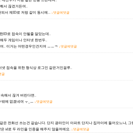
 제친구가 저랑 같은 한통 쓰는데여..
뤄서 끊겼거든여..
되서 제ID로 저랑 같이 동시에...
↓댓글에댓글
두 한ID로 접속이 안될줄 알았는데..
해두 게임이나 인터넷 한번두..
여.. 이거는 어떤경우인건지여 ㅡㅡㅋ
↓댓글에댓글
 인터넷 접속을 위한 형식상 로그인 같은거인걸루..
댓글
접속해서 끊겨 버린다면..
쓸수밖에 없겠네여 ㅜ_ㅡ
↓댓글에댓글
l을 쓰건 같은 전화선 쓰는건 같습니다. 단지 광라인이 아파트 단지나 집까이에 들어오느냐, 그렇
은 id로 두 라인을 인증을 해주지 않을꺼에요.
↓댓글에댓글