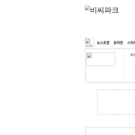
커뮤니티
속도패치
자