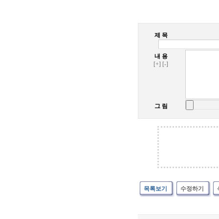
제 목
내 용
[+]
[-]
그 림
목록보기
수정하기