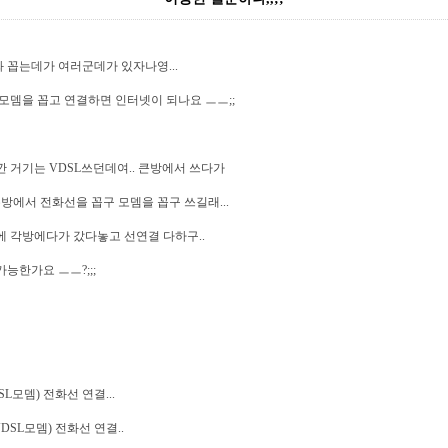
화 꼽는데가 여러군데가 있자나영...
모뎀을 꼽고 연결하면 인터넷이 되나요 ㅡㅡ;;
 거기는 VDSL쓰던데여.. 큰방에서 쓰다가
은방에서 전화선을 꼽구 모뎀을 꼽구 쓰길래...
에 각방에다가 갔다놓고 선연결 다하구..
능한가요 ㅡㅡ?;;;
L모뎀) 전화선 연결...
DSL모뎀) 전화선 연결..