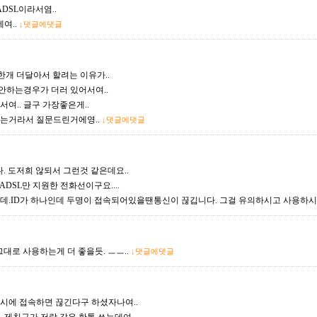
ADSL이라서염..
여..
↓댓글에댓글
 한개 더달아서 할려는 이유가..
 안하는경우가 더러 있어서여..
여.. 글구 가장좋은게..
러는거라서 질문드린거에영..
↓댓글에댓글
다. 도저희 않되서 그런것 같은데요..
. ADSL만 지원한 전화선이구요....
데.ID가 하나인데 두명이 접속되어있을땐통신이 끊깁니다. 그걸 유의하시고 사용하시
그대로 사용하는게 더 좋을듯. ㅡㅡ..
↓댓글에댓글
로 동시에 접속하면 끊긴다구 하셨자나여..