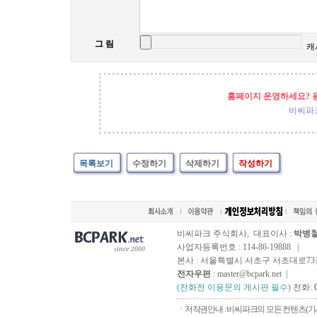
그 림
캐
홈페이지 운영하세요? 
비씨파
목록보기
수정하기
삭제하기
작성하기
비씨파크 주식회사, 대표이사 :
박병
사업자등록번호 : 114-86-19888 |
since 2000
본사 : 서울특별시 서초구 서초대로73길, 
전자우편
: master@bcpark.net |
(전화전 이용문의 게시판 필수)
전화:
ㆍ저작권안내 : 비씨파크의 모든 컨텐츠(기