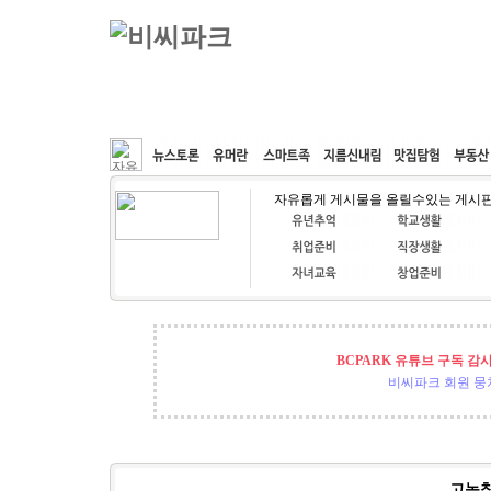
커뮤니티
속도패치
웹호스팅
공동구매
자유롭게 게시물을 올릴수있는 게시
BCPARK 유튜브 구독 감
비씨파크 회원 뭉쳐
고놈참