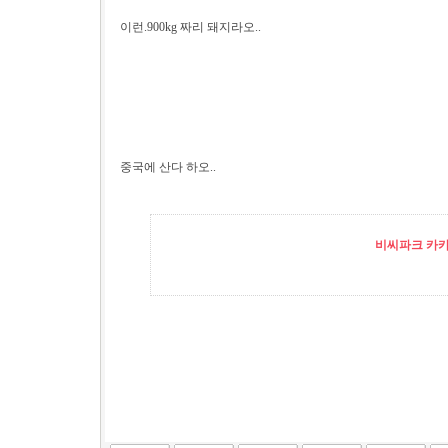
이런.900kg 짜리 돼지라오..
중국에 산다 하오..
비씨파크 카카오