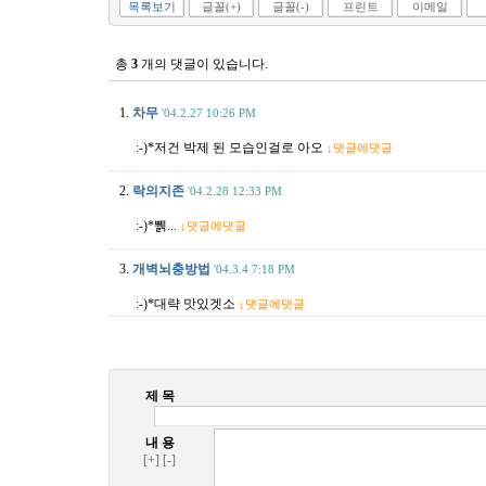
목록보기
글꼴(+)
글꼴(-)
프린트
이메일
총
3
개의 댓글이 있습니다.
1.
차무
'04.2.27 10:26 PM
:-)*저건 박제 된 모습인걸로 아오
↓댓글에댓글
2.
락의지존
'04.2.28 12:33 PM
:-)*쀍...
↓댓글에댓글
3.
개벽뇌충방법
'04.3.4 7:18 PM
:-)*대략 맛있겟소
↓댓글에댓글
제 목
내 용
[+]
[-]