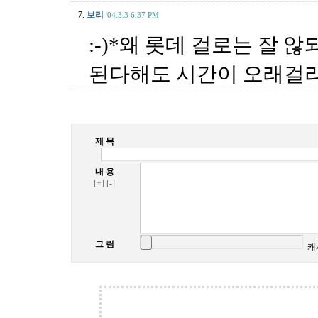
7.
보리
'04.3.3 6:37 PM
:-)*왜 롯데 걸로는 잘 않되
된다해도 시간이 오래걸리
제 목
내 용
[+]
[-]
그 림
캐