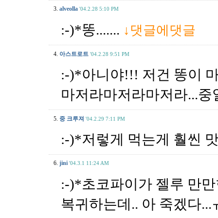
3.
alveolla
'04.2.28 5:10 PM
:-)*똥.......
↓댓글에댓글
4.
아스트로트
'04.2.28 9:51 PM
:-)*아니야!!! 저건 똥이 
마저라마저라마저라...중얼중얼
5.
중 크루져
'04.2.29 7:11 PM
:-)*저렇게 먹는게 훨씬
6.
jini
'04.3.1 11:24 AM
:-)*초코파이가 젤루 만만
복귀하는데.. 아 죽겠다..