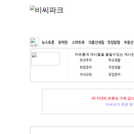
커뮤니티
속도패치
웹호스팅
공동구매
자유롭게 게시물을 올릴수있는 게시
BCPARK 유튜브 구독 감
비씨파크 회원 뭉쳐