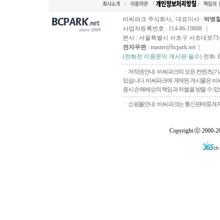
비씨파크 주식회사, 대표이사 :
박병
사업자등록번호 : 114-86-19888 |
since 2000
본사 : 서울특별시 서초구 서초대로73길, 
전자우편
: master@bcpark.net |
(전화전 이용문의 게시판 필수)
전화:
ㆍ저작권안내 : 비씨파크의 모든 컨텐츠(기
있습니다. 비씨파크에 게재된 게시물은 비씨
용시 손해배상의 책임과 처벌을 받을 수 있으
ㆍ쇼핑몰안내 : 비씨파크는 통신판매중개자로
Copyright ⓒ 2000-