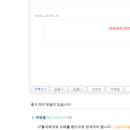
ㅁㅁㄴㅇㅁㄴㅇ
비씨파크 카카오
목록보기
글꼴(+)
글꼴(-)
프린트
이메일
총
1
개의 댓글이 있습니다.
1.
박병철
'04.2.28 11:37 PM
:-)*출석체크로 도배를 했으므로 징계처리 합니다.
↓댓글에댓