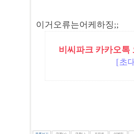
이거오류는어케하징;;
비씨파크 카카오톡 오픈
[초대
목록보기
글꼴(+)
글꼴(-)
프린트
이메일