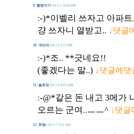
9.
별밤지기
'04.3.1 10:04 PM
:-)*이벨리 쓰자고 아
걍 쓰자니 열받고..
↓댓글
10.
개라석
'04.3.2 9:17 PM
:-)*조.. **긋네요!!
(좋겠다는 말..)
↓댓글에댓
11.
솔로잉
'04.3.3 8:03 AM
:-@*같은 돈 내고 3메
오르는 군여..ㅡㅡ^
↓댓글
12.
쥬링s
'04.3.7 3:21 AM