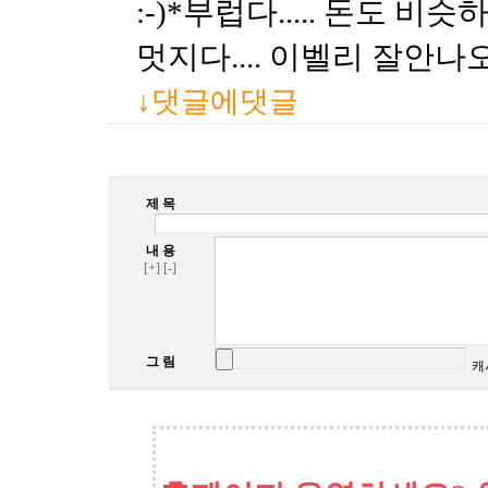
:-)*부럽다..... 돈도 비
멋지다.... 이벨리 잘안나
↓댓글에댓글
제 목
내 용
[+]
[-]
그 림
캐