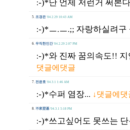
:-)*난 언제 저런거 써본
5.
조경은
'04.2.29 10:43 AM
:-)*ㅡ.ㅡ.;; 자랑하실려
6.
우직한인간
'04.2.29 2:07 PM
:-)*와 진짜 꿈의속도!!
댓글에댓글
7.
전윤호
'04.3.1 1:46 AM
:-)*수퍼 염장...
↓댓글에댓
8.
不來翌基
'04.3.1 5:18 PM
:-)*쓰고싶어도 못쓰는 