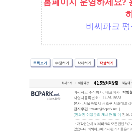
홈페이지 운영하세요? 
비씨파크 평
목록보기
수정하기
삭제하기
작성하기
비씨파크 주식회사, 대표이사 :
박병
사업자등록번호 : 114-86-19888 |
since 2000
본사 : 서울특별시 서초구 서초대로73길, 
전자우편
: master@bcpark.net |
(전화전 이용문의 게시판 필수)
전화:
ㆍ저작권안내 : 비씨파크의 모든 컨텐츠(기
있습니다. 비씨파크에 게재된 게시물은 비씨