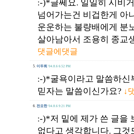
:-)*글쎄요. 일일히 시
넘어가는건 비겁한게 아니
운운하는 불량배에게 분노
살아남아서 조용히 종교생
댓글에댓글
5.
이두희
'04.8.6 6:52 PM
:-)*굴욕이라고 말씀하
믿자는 말씀이신가요?
↓
6.
전요한
'04.8.6 9:21 PM
:-)*저 밑에 제가 쓴 글을
없다고 생각합니다. 그것도