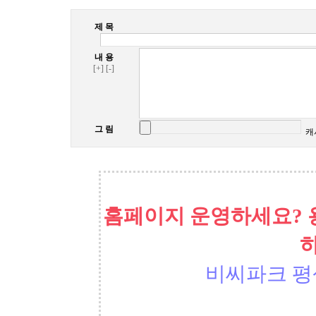
제 목
내 용
[+]
[-]
그 림
캐
홈페이지 운영하세요? 
비씨파크 평