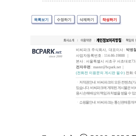
목록보기
수정하기
삭제하기
작성하기
비씨파크 주식회사, 대표이사 :
박병
사업자등록번호 : 114-86-19888 |
since 2000
본사 : 서울특별시 서초구 서초대로73길, 
전자우편
: master@bcpark.net |
(전화전 이용문의 게시판 필수)
전화:
ㆍ저작권안내 : 비씨파크의 모든 컨텐츠(기
있습니다. 비씨파크에 게재된 게시물은 비씨
용시 손해배상의 책임과 처벌을 받을 수 있으
ㆍ쇼핑몰안내 : 비씨파크는 통신판매중개자로