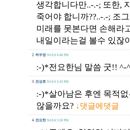
생각합니다만..-.-; 또한
죽어야 합니까??..-.-;
미래를 못본다면 손해라고
내일이라는걸 볼수 있잖아
2.
허우영
'04.8.6 4:48 PM
:-)*전요한님 말씀 굿!! ^-^
3.
전성호
'04.8.6 5:43 PM
:-)*살아남은 후엔 목적
않을까요?
↓댓글에댓글
4.
전요한
'04.8.6 5:50 PM