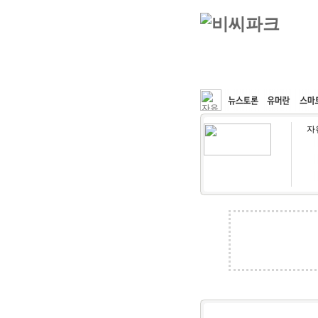
커뮤니티
속도패치
자