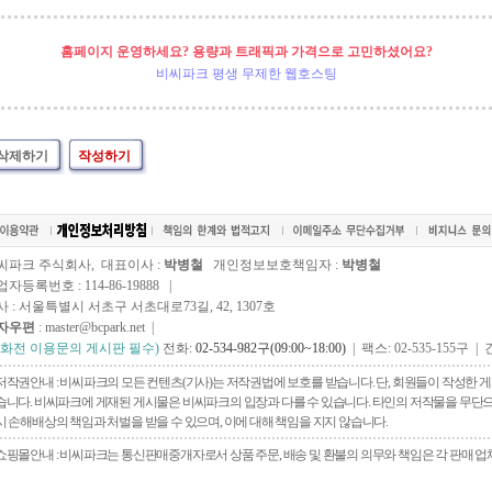
홈페이지 운영하세요? 용량과 트래픽과 가격으로 고민하셨어요?
비씨파크 평생 무제한 웹호스팅
삭제하기
작성하기
씨파크 주식회사, 대표이사 :
박병철
개인정보보호책임자 :
박병철
자등록번호 : 114-86-19888 |
사 : 서울특별시 서초구 서초대로73길, 42, 1307호
자우편
: master@bcpark.net |
전화전 이용문의 게시판 필수)
전화:
02-534-982구(09:00~18:00)
| 팩스: 02-535-155구 | 
저작권안내 : 비씨파크의 모든 컨텐츠(기사)는 저작권법에 보호를 받습니다. 단, 회원들이 작성한
습니다. 비씨파크에 게재된 게시물은 비씨파크의 입장과 다를 수 있습니다. 타인의 저작물을 무단으로 
시 손해배상의 책임과 처벌을 받을 수 있으며, 이에 대해 책임을 지지 않습니다.
쇼핑몰안내 : 비씨파크는 통신판매중개자로서 상품 주문, 배송 및 환불의 의무와 책임은 각 판매 업