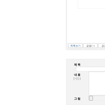
목록보기
글꼴(+)
글꼴
제 목
내 용
[+]
[-]
그 림