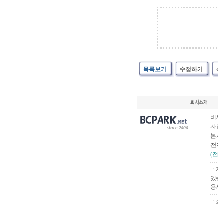
목록보기
수정하기
비
사업
since 2000
본
전
(
ㆍ
있
용
ㆍ