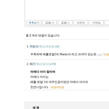
목록보기
글꼴(+)
글꼴(-)
프린트
이메일
총
2
개의 댓글이 있습니다.
1.
마도사
'05.3.15 8:32 AM
우측위에 배틀로얄2의 Maeda Ai 라고 쓰여지 있는듯 -_-;
↓댓
2.
떠기
'05.3.16 5:14 PM
마에다 아이 맞아여
마에다 아이는
배틀 로얄 1의 여주인공이었던 마에다 아키의
친언니입니다.
↓댓글에댓글
제 목