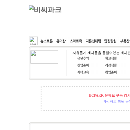
커뮤니티
속도패치
웹호스팅
공동구매
자유롭게 게시물을 올릴수있는 게시
BCPARK 유튜브 구독 감
비씨파크 회원 뭉쳐