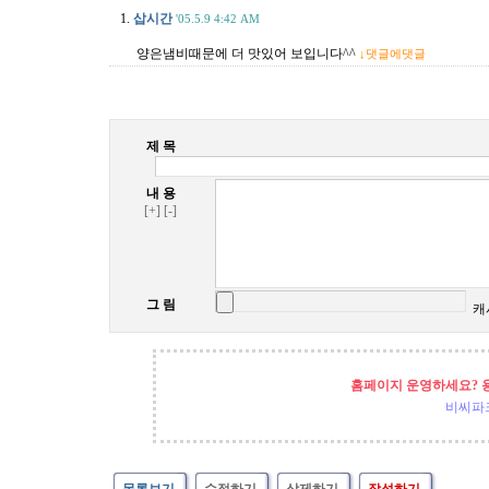
1.
삽시간
'05.5.9 4:42 AM
양은냄비때문에 더 맛있어 보입니다^^
↓댓글에댓글
제 목
내 용
[+]
[-]
그 림
캐
홈페이지 운영하세요? 
비씨파