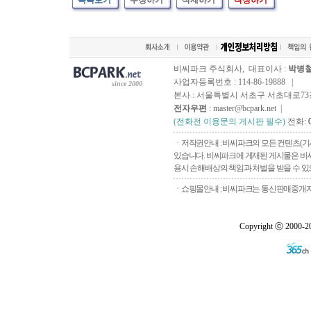
목록보기
수정하기
삭제하기
작성하기
비씨파크 주식회사, 대표이사 :
박병
사업자등록번호 : 114-86-19888 |
since 2000
본사 : 서울특별시 서초구 서초대로73길, 
전자우편
: master@bcpark.net |
(전화전 이용문의 게시판 필수)
전화:
ㆍ저작권안내 : 비씨파크의 모든 컨텐츠(기
있습니다. 비씨파크에 게재된 게시물은 비씨
용시 손해배상의 책임과 처벌을 받을 수 있으
ㆍ쇼핑몰안내 : 비씨파크는 통신판매중개자로
Copyright ⓒ 2000-