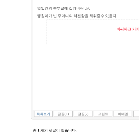
몇일간의 뽐뿌끝에 질러버린 d70
땡칠이가 빈 주머니의 허전함을 채워줄수 있을지.......
비씨파크 카카오
목록보기
글꼴(+)
글꼴(-)
프린트
이메일
총
1
개의 댓글이 있습니다.