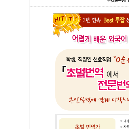
[투잡0순위