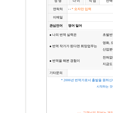
성 명
나 이
직 업
선택
연락처
- -
* 숫자만 입력
이메일
관심언어
영어 일어
● 나의 번역 실력은
초벌번
영화,
● 번역 작가가 된다면 희망업무는
산업분야
전혀없
● 번역을 해본 경험이
지금도
기타문의
* 2006년 번역가로서 출발을 원하
시작하는 것
:::: 고객님의 정보는 개