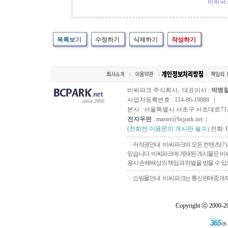
비씨파
목록보기
수정하기
삭제하기
작성하기
비씨파크 주식회사, 대표이사 :
박병
사업자등록번호 : 114-86-19888 |
since 2000
본사 : 서울특별시 서초구 서초대로73길, 
전자우편
: master@bcpark.net |
(전화전 이용문의 게시판 필수)
전화:
ㆍ저작권안내 : 비씨파크의 모든 컨텐츠(기
있습니다. 비씨파크에 게재된 게시물은 비씨
용시 손해배상의 책임과 처벌을 받을 수 있으
ㆍ쇼핑몰안내 : 비씨파크는 통신판매중개자로
Copyright ⓒ 2000-