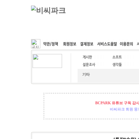
커뮤니티
속도패치
웹호스팅
공동구매
기타
BCPARK 유튜브 구독 감
비씨파크 회원 뭉쳐