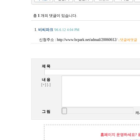
총
1
개의 댓글이 있습니다.
1.
비씨파크
'06.6.12 4:04 PM
신청주소 : http://www.bcpark.net/admail/20060612/
↓댓글에댓글
제 목
내 용
[+]
[-]
그 림
캐
홈페이지 운영하세요? 