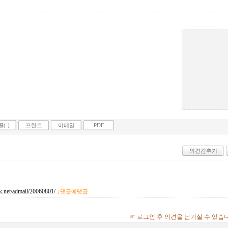
(-)
프린트
이메일
PDF
의견감추기
net/admail/20060801/
↓댓글에댓글
☞ 로그인 후 의견을 남기실 수 있습