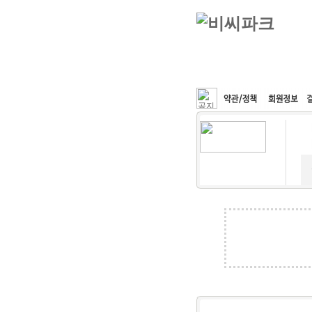
커뮤니티
속도패치