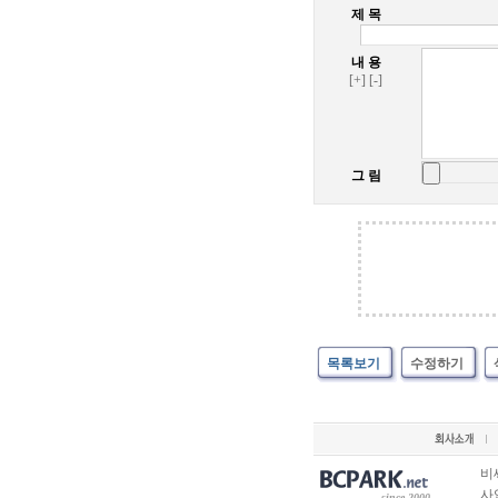
제 목
내 용
[+]
[-]
그 림
목록보기
수정하기
비
사업
since 2000