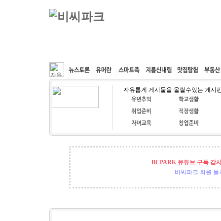
커뮤니티
속도패치
웹호스팅
공동구매
자유롭게 게시물을 올릴수있는 게시
BCPARK 유튜브 구독 감
비씨파크 회원 뭉쳐