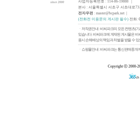
사업자등록번호 : 114-86-19888 |
since 2000
본사 : 서울특별시 서초구 서초대로73길, 
전자우편
: master@bcpark.net |
(전화전 이용문의 게시판 필수)
전화:
ㆍ저작권안내 : 비씨파크의 모든 컨텐츠(기
있습니다. 비씨파크에 게재된 게시물은 비씨
용시 손해배상의 책임과 처벌을 받을 수 있으
ㆍ쇼핑몰안내 : 비씨파크는 통신판매중개자로
Copyright ⓒ 2000-