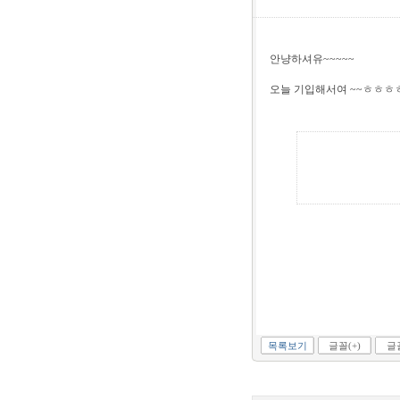
안냥하셔유~~~~~
오늘 기입해서여 ~~ㅎㅎㅎ
목록보기
글꼴(+)
글꼴