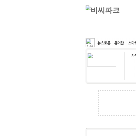
커뮤니티
속도패치
자