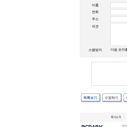
이름
전화
주소
의견
다음 숫자
스팸방지
목록보기
수정하기
비