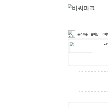
커뮤니티
속도패치
자