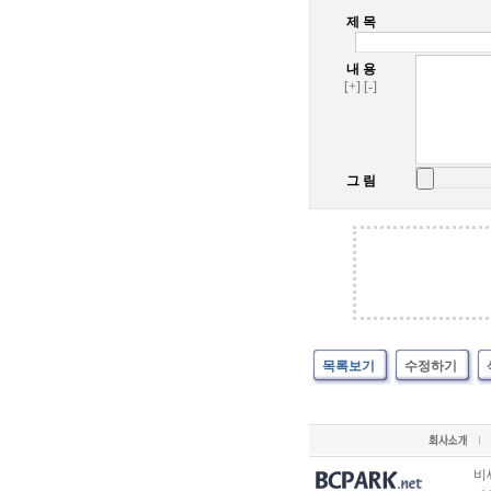
제 목
내 용
[+]
[-]
그 림
목록보기
수정하기
비