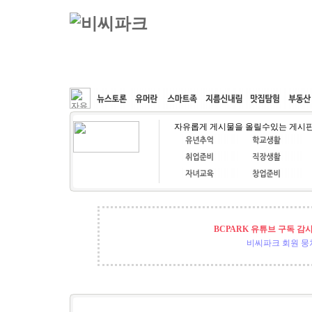
커뮤니티
속도패치
웹호스팅
공동구매
자유롭게 게시물을 올릴수있는 게시
BCPARK 유튜브 구독 감
비씨파크 회원 뭉쳐