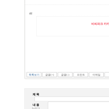
dd
비씨파크 카카오
목록보기
글꼴(+)
글꼴(-)
프린트
이메일
제 목
내 용
[+]
[-]