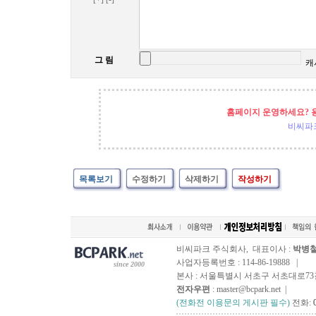
그 림
캐
홈페이지 운영하세요? 
비씨파
목록보기
수정하기
삭제하기
작성하기
비씨파크 주식회사, 대표이사 :
박병
사업자등록번호 : 114-86-19888 |
since 2000
본사 : 서울특별시 서초구 서초대로73길, 
전자우편
: master@bcpark.net |
(전화전 이용문의 게시판 필수)
전화: