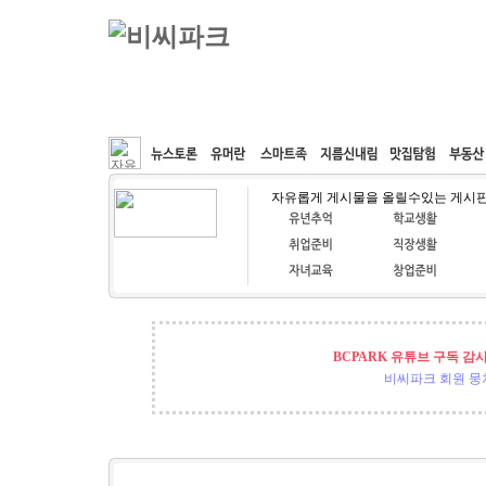
커뮤니티
속도패치
웹호스팅
공동구매
자유롭게 게시물을 올릴수있는 게시
BCPARK 유튜브 구독 감
비씨파크 회원 뭉쳐