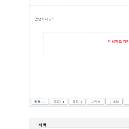
안녕하세요/
비씨파크 카카오
목록보기
글꼴(+)
글꼴(-)
프린트
이메일
제 목