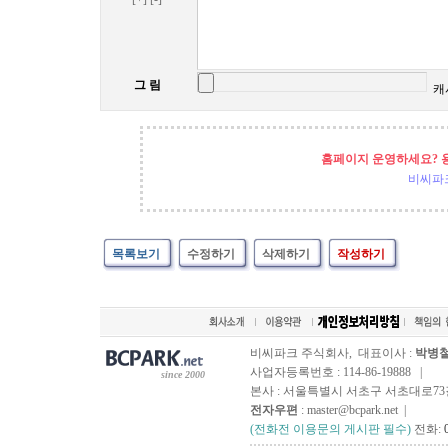
그 림
캐
홈페이지 운영하세요? 
비씨파
목록보기
수정하기
삭제하기
작성하기
비씨파크 주식회사, 대표이사 :
박병
사업자등록번호 : 114-86-19888 |
since 2000
본사 : 서울특별시 서초구 서초대로73길, 
전자우편
: master@bcpark.net |
(전화전 이용문의 게시판 필수)
전화: