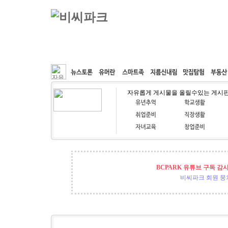
커뮤니티
속도패치
웹호스팅
공동구매
자유롭게 게시물을 올릴수있는 게시
BCPARK 유튜브 구독 감
비씨파크 회원 뭉쳐