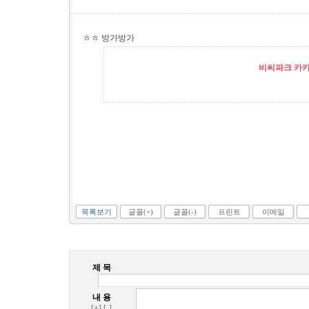
ㅎㅎ 방가방가
비씨파크 카카오
목록보기
글꼴(+)
글꼴(-)
프린트
이메일
제 목
내 용
[+]
[-]