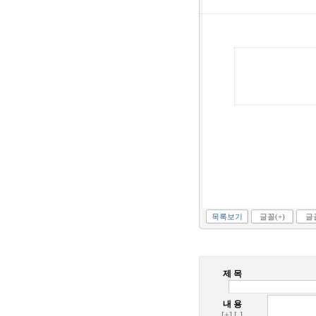
목록보기
글꼴(+)
글꼴
제 목
내 용
[+]
[-]