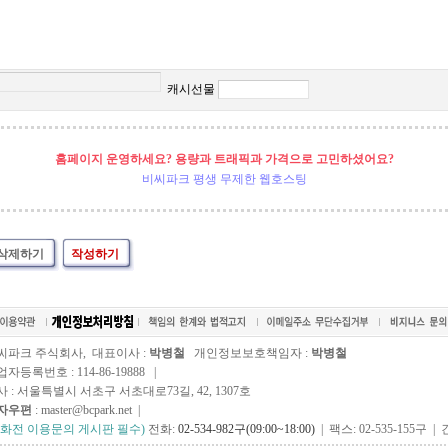
캐시선물
홈페이지 운영하세요? 용량과 트래픽과 가격으로 고민하셨어요?
비씨파크 평생 무제한 웹호스팅
삭제하기
작성하기
씨파크 주식회사, 대표이사 :
박병철
개인정보보호책임자 :
박병철
자등록번호 : 114-86-19888 |
사 : 서울특별시 서초구 서초대로73길, 42, 1307호
자우편
: master@bcpark.net |
전화전 이용문의 게시판 필수)
전화:
02-534-982구(09:00~18:00)
| 팩스: 02-535-155구 | 