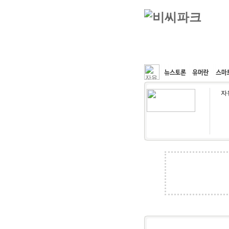
커뮤니티
속도패치
자