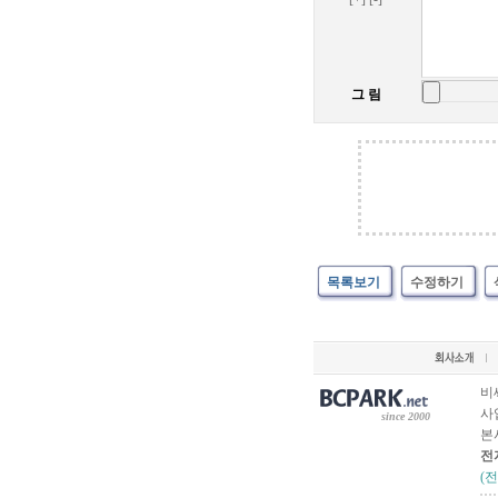
그 림
목록보기
수정하기
비
사업
since 2000
본
전
(