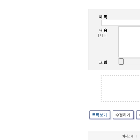
제 목
내 용
[+]
[-]
그 림
목록보기
수정하기