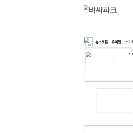
커뮤니티
속도패치
자